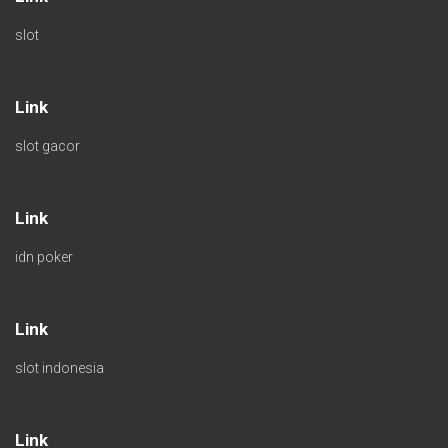
slot
Link
slot gacor
Link
idn poker
Link
slot indonesia
Link