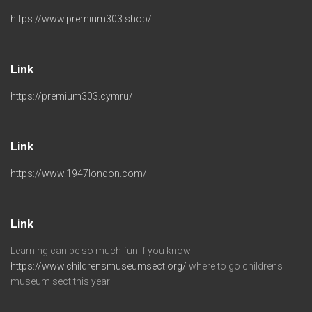
https://www.premium303.shop/
Link
https://premium303.cymru/
Link
https://www.1947london.com/
Link
Learning can be so much fun if you know
https://www.childrensmuseumsect.org/
where to go childrens
museum sect this year