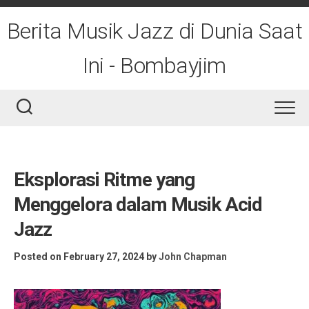
Skip
to
Berita Musik Jazz di Dunia Saat
content
Ini - Bombayjim
Eksplorasi Ritme yang
Menggelora dalam Musik Acid
Jazz
Posted on February 27, 2024
by
John Chapman