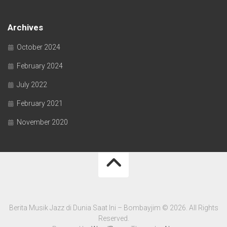
Archives
October 2024
February 2024
July 2022
February 2021
November 2020
Berita Musik Jazz di Dunia Saat Ini – Bombayjim © 2026. All Rights
Reserved.