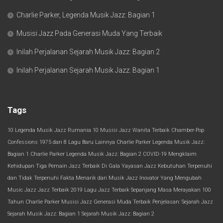
Charlie Parker, Legenda Musik Jazz: Bagian 1
Musisi Jazz Pada Generasi Muda Yang Terbaik
Inilah Perjalanan Sejarah Musik Jazz: Bagian 2
Inilah Perjalanan Sejarah Musik Jazz: Bagian 1
Tags
10 Legenda Musik Jazz Rumania
10 Musisi Jazz Wanita Terbaik
Chamber-Pop
Confessions 1975 dan 8 Lagu Baru Lainnya
Charlie Parker Legenda Musik Jazz:
Bagian 1
Charlie Parker Legenda Musik Jazz: Bagian 2
COVID-19 Mengklaim
Kehidupan Tiga Pemain Jazz Terbaik
Di Gala Yayasan Jazz Kebutuhan Terpenuhi
dan Tidak Terpenuhi
Fakta Menarik dari Musik Jazz
Inovator Yang Mengubah
Music Jazz
Jazz Terbaik 2019
Lagu Jazz Terbaik Sepanjang Masa
Merayakan 100
Tahun Charlie Parker
Musisi Jazz Generasi Muda Terbaik
Penjelasan: Sejarah Jazz
Sejarah Musik Jazz: Bagian 1
Sejarah Musik Jazz: Bagian 2