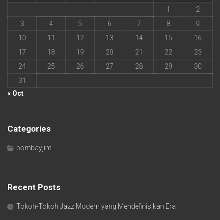
1
2
3
4
5
6
7
8
9
10
11
12
13
14
15
16
17
18
19
20
21
22
23
24
25
26
27
28
29
30
31
« Oct
Categories
bombayjim
Recent Posts
Tokoh-Tokoh Jazz Modern yang Mendefinisikan Era