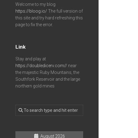
Welcome to my blog
https://bloog.io/
The full version of
this site and try hard refreshing this
page to fix the error.
Link
Stay and play at
https://doubledicerv.com//
near
the majestic Ruby Mountains, the
Southfork Reservoir and the large
northern gold mines
August 2026