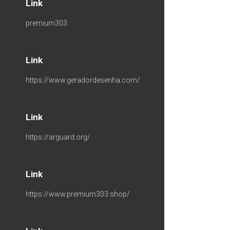
Link
premium303
Link
https://www.geradordesenha.com/
Link
https://arguard.org/
Link
https://www.premium303.shop/