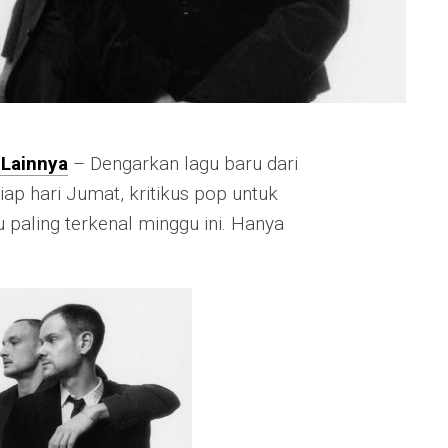
 Lainnya
– Dengarkan lagu baru dari
iap hari Jumat, kritikus pop untuk
paling terkenal minggu ini. Hanya