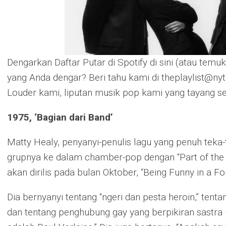
Dengarkan Daftar Putar di Spotify di sini (atau temuk
yang Anda dengar? Beri tahu kami di theplaylist@ny
Louder kami, liputan musik pop kami yang tayang s
1975, ‘Bagian dari Band’
Matty Healy, penyanyi-penulis lagu yang penuh tek
grupnya ke dalam chamber-pop dengan “Part of the 
akan dirilis pada bulan Oktober, “Being Funny in a F
Dia bernyanyi tentang “ngeri dan pesta heroin,” tentang
dan tentang penghubung gay yang berpikiran sastra