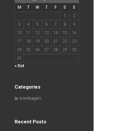
M
T
W
T
F
S
S
1
2
3
4
5
6
7
8
9
10
11
12
13
14
15
16
17
18
19
20
21
22
23
24
25
26
27
28
29
30
31
« Oct
Categories
bombayjim
Recent Posts