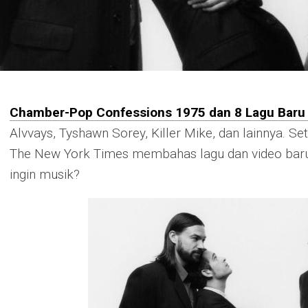
Chamber-Pop Confessions 1975 dan 8 Lagu Baru
Alvvays, Tyshawn Sorey, Killer Mike, dan lainnya. Set
The New York Times membahas lagu dan video baru 
ingin musik?