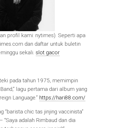
an profil kami: nytimes). Seperti apa
times.com dan daftar untuk buletin
eminggu sekali.
slot gacor
a-teki pada tahun 1975, memimpin
Band,” lagu pertama dari album yang
oreign Language.”
https://hari88.com/
 “barista chic tas jinjing vaccinista”
 – “Saya adalah Rimbaud dan dia