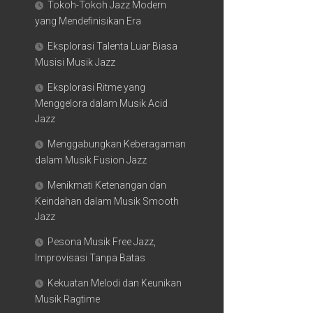
Tokoh-Tokoh Jazz Modern
yang Mendefinisikan Era
Eksplorasi Talenta Luar Biasa
Musisi Musik Jazz
Eksplorasi Ritme yang
Menggelora dalam Musik Acid
Jazz
Menggabungkan Keberagaman
dalam Musik Fusion Jazz
Menikmati Ketenangan dan
Keindahan dalam Musik Smooth
Jazz
Pesona Musik Free Jazz,
Improvisasi Tanpa Batas
Kekuatan Melodi dan Keunikan
Musik Ragtime