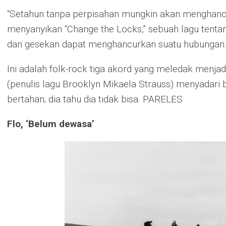
“Setahun tanpa perpisahan mungkin akan menghancur
menyanyikan “Change the Locks,” sebuah lagu tent
dan gesekan dapat menghancurkan suatu hubungan
Ini adalah folk-rock tiga akord yang meledak menjad
(penulis lagu Brooklyn Mikaela Strauss) menyadari be
bertahan; dia tahu dia tidak bisa. PARELES
Flo, ‘Belum dewasa’