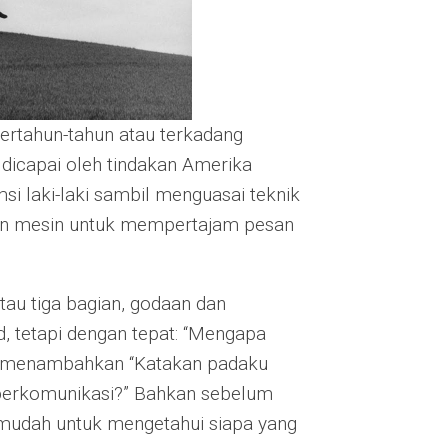
bertahun-tahun atau terkadang
 dicapai oleh tindakan Amerika
si laki-laki sambil menguasai teknik
an mesin untuk mempertajam pesan
tau tiga bagian, godaan dan
, tetapi dengan tepat: “Mengapa
i, menambahkan “Katakan padaku
berkomunikasi?” Bahkan sebelum
mudah untuk mengetahui siapa yang