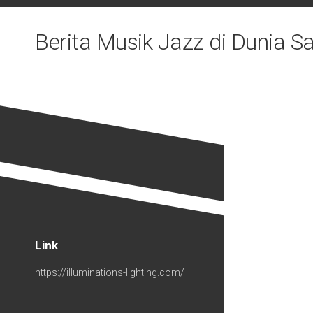
Skip
to
Berita Musik Jazz di Dunia Sa
content
Link
https://illuminations-lighting.com/