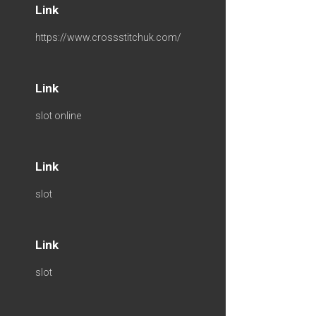
Link
https://www.crossstitchuk.com/
Link
slot online
Link
slot
Link
slot