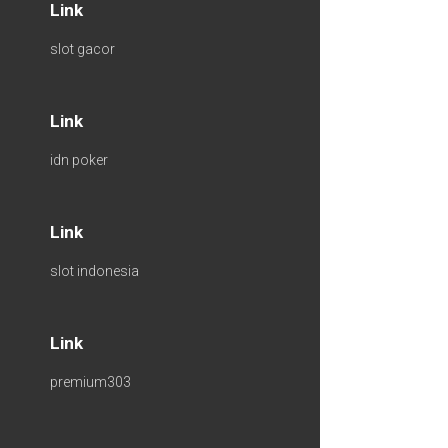
Link
slot gacor
Link
idn poker
Link
slot indonesia
Link
premium303