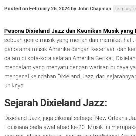
Posted on February 26, 2024
by
John Chapman
bombayji
Pesona Dixieland Jazz dan Keunikan Musik yang
sebuah genre musik yang meriah dan memikat hati, t
panorama musik Amerika dengan keceriaan dan keu
dalam di kota-kota selatan Amerika Serikat, Dixie
mendalam yang menyatu dengan warisan budaya yang 
mengenai keindahan Dixieland Jazz, dari sejarahnya 
uniknya.
Sejarah Dixieland Jazz:
Dixieland Jazz, juga dikenal sebagai New Orleans Jaz
Louisiana pada awal abad ke-20. Musik ini merupak