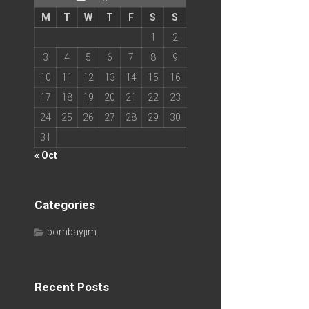
M
T
W
T
F
S
S
1
2
3
4
5
6
7
8
9
10
11
12
13
14
15
16
17
18
19
20
21
22
23
24
25
26
27
28
29
30
31
« Oct
Categories
bombayjim
Recent Posts