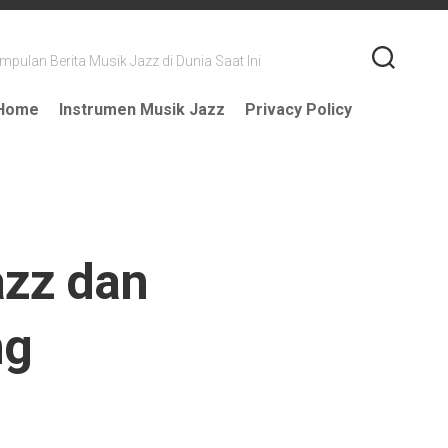
ulan Berita Musik Jazz di Dunia Saat Ini
Home
Instrumen Musik Jazz
Privacy Policy
azz dan
ng