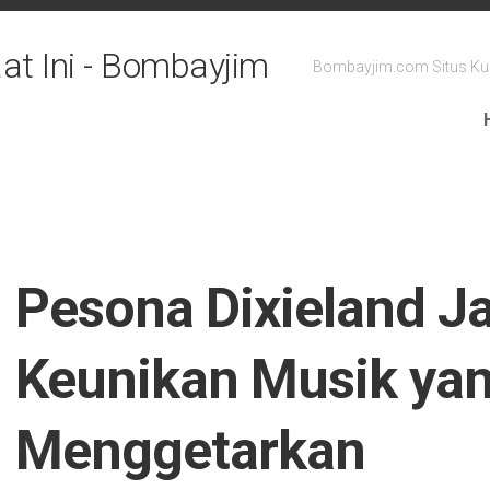
at Ini - Bombayjim
Bombayjim.com Situs Kump
Pesona Dixieland J
Keunikan Musik ya
Menggetarkan