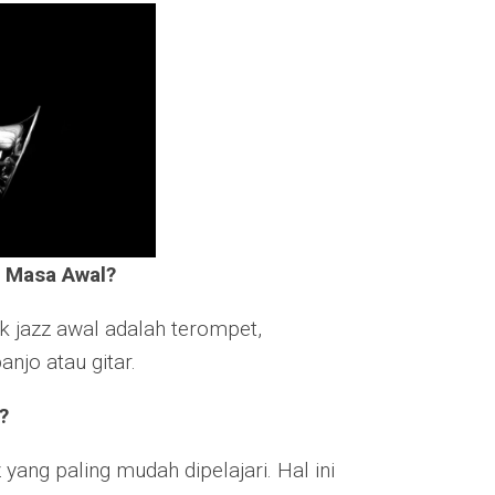
 Masa Awal?
 jazz awal adalah terompet,
anjo atau gitar.
?
yang paling mudah dipelajari. Hal ini