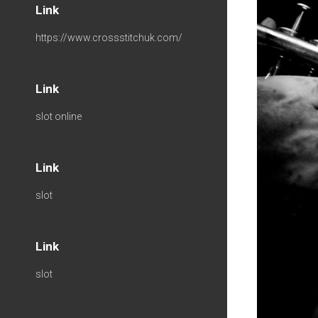
Link
https://www.crossstitchuk.com/
Link
slot online
Link
slot
Link
slot