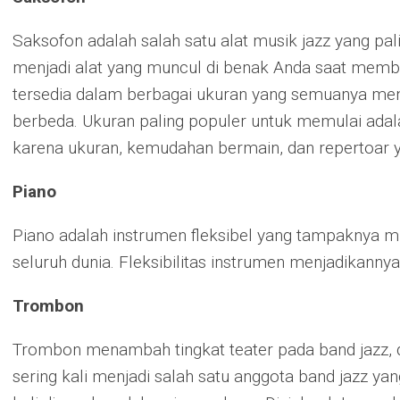
Saksofon adalah salah satu alat musik jazz yang pali
menjadi alat yang muncul di benak Anda saat memb
tersedia dalam berbagai ukuran yang semuanya meng
berbeda. Ukuran paling populer untuk memulai adalah
karena ukuran, kemudahan bermain, dan repertoar y
Piano
Piano adalah instrumen fleksibel yang tampaknya m
seluruh dunia. Fleksibilitas instrumen menjadikannya
Trombon
Trombon menambah tingkat teater pada band jazz, 
sering kali menjadi salah satu anggota band jazz y