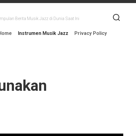
ulan Berita Musik Jazz di Dunia Saat Ini
Home
Instrumen Musik Jazz
Privacy Policy
gunakan