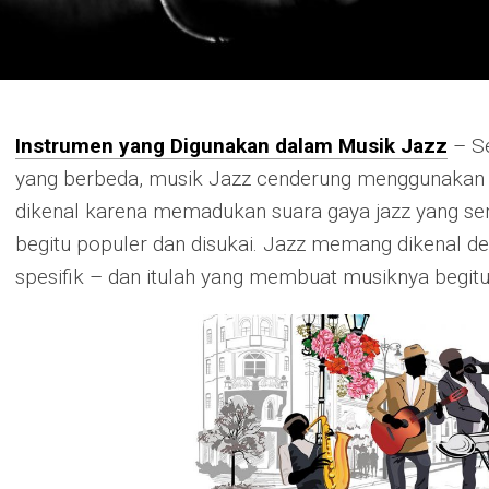
Instrumen yang Digunakan dalam Musik Jazz
– Se
yang berbeda, musik Jazz cenderung menggunakan pi
dikenal karena memadukan suara gaya jazz yang s
begitu populer dan disukai. Jazz memang dikenal d
spesifik – dan itulah yang membuat musiknya begitu 