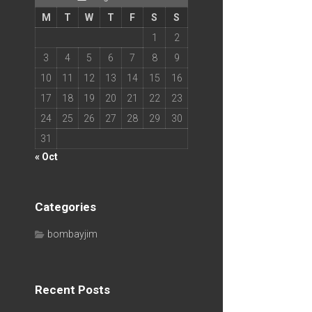
M
T
W
T
F
S
S
1
2
3
4
5
6
7
8
9
10
11
12
13
14
15
16
17
18
19
20
21
22
23
24
25
26
27
28
29
30
31
« Oct
Categories
bombayjim
Recent Posts