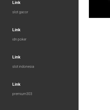
Link
slot gacor
Link
idn poker
Link
slot indonesia
Link
premium303