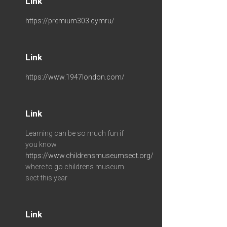
Link
https://premium303.cymru/
Link
https://www.1947london.com/
Link
Learning can be so much fun if
you know
https://www.childrensmuseumsect.org/
where to go childrens museum
sect this year
Link