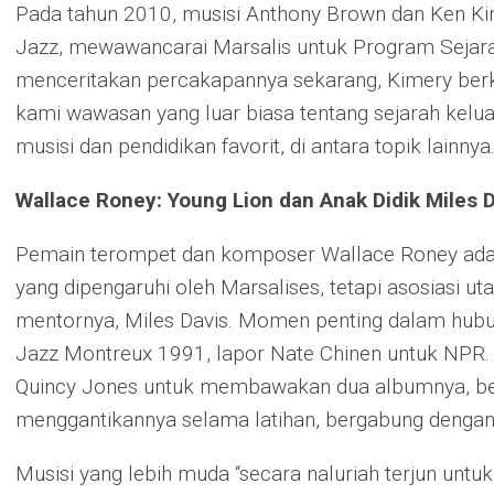
Pada tahun 2010, musisi Anthony Brown dan Ken Ki
Jazz, mewawancarai Marsalis untuk Program Sejara
menceritakan percakapannya sekarang, Kimery berk
kami wawasan yang luar biasa tentang sejarah kelua
musisi dan pendidikan favorit, di antara topik lainnya
Wallace Roney: Young Lion dan Anak Didik Miles D
Pemain terompet dan komposer Wallace Roney adala
yang dipengaruhi oleh Marsalises, tetapi asosiasi u
mentornya, Miles Davis. Momen penting dalam hubun
Jazz Montreux 1991, lapor Nate Chinen untuk NPR. D
Quincy Jones untuk membawakan dua albumnya, be
menggantikannya selama latihan, bergabung dengan
Musisi yang lebih muda “secara naluriah terjun unt