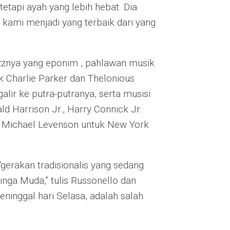
etapi ayah yang lebih hebat. Dia
kami menjadi yang terbaik dari yang
zznya yang eponim , pahlawan musik
k Charlie Parker dan Thelonious
alir ke putra-putranya, serta musisi
ld Harrison Jr., Harry Connick Jr.
n Michael Levenson untuk New York
gerakan tradisionalis yang sedang
nga Muda,” tulis Russonello dan
ninggal hari Selasa, adalah salah