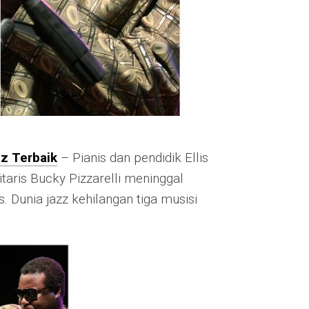
z Terbaik
– Pianis dan pendidik Ellis
taris Bucky Pizzarelli meninggal
 Dunia jazz kehilangan tiga musisi