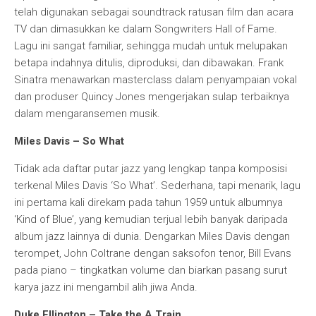
telah digunakan sebagai soundtrack ratusan film dan acara
TV dan dimasukkan ke dalam Songwriters Hall of Fame.
Lagu ini sangat familiar, sehingga mudah untuk melupakan
betapa indahnya ditulis, diproduksi, dan dibawakan. Frank
Sinatra menawarkan masterclass dalam penyampaian vokal
dan produser Quincy Jones mengerjakan sulap terbaiknya
dalam mengaransemen musik.
Miles Davis – So What
Tidak ada daftar putar jazz yang lengkap tanpa komposisi
terkenal Miles Davis ‘So What’. Sederhana, tapi menarik, lagu
ini pertama kali direkam pada tahun 1959 untuk albumnya
‘Kind of Blue’, yang kemudian terjual lebih banyak daripada
album jazz lainnya di dunia. Dengarkan Miles Davis dengan
terompet, John Coltrane dengan saksofon tenor, Bill Evans
pada piano – tingkatkan volume dan biarkan pasang surut
karya jazz ini mengambil alih jiwa Anda.
Duke Ellington – Take the A Train