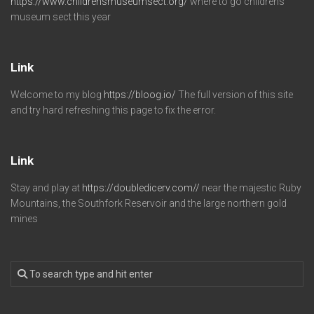
https://www.childrensmuseumsect.org/
where to go childrens
museum sect this year
Link
Welcome to my blog
https://bloog.io/
The full version of this site
and try hard refreshing this page to fix the error.
Link
Stay and play at
https://doubledicerv.com//
near the majestic Ruby
Mountains, the Southfork Reservoir and the large northern gold
mines