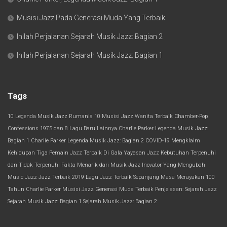
Musisi Jazz Pada Generasi Muda Yang Terbaik
Inilah Perjalanan Sejarah Musik Jazz: Bagian 2
Inilah Perjalanan Sejarah Musik Jazz: Bagian 1
Tags
10 Legenda Musik Jazz Rumania
10 Musisi Jazz Wanita Terbaik
Chamber-Pop
Confessions 1975 dan 8 Lagu Baru Lainnya
Charlie Parker Legenda Musik Jazz:
Bagian 1
Charlie Parker Legenda Musik Jazz: Bagian 2
COVID-19 Mengklaim
Kehidupan Tiga Pemain Jazz Terbaik
Di Gala Yayasan Jazz Kebutuhan Terpenuhi
dan Tidak Terpenuhi
Fakta Menarik dari Musik Jazz
Inovator Yang Mengubah
Music Jazz
Jazz Terbaik 2019
Lagu Jazz Terbaik Sepanjang Masa
Merayakan 100
Tahun Charlie Parker
Musisi Jazz Generasi Muda Terbaik
Penjelasan: Sejarah Jazz
Sejarah Musik Jazz: Bagian 1
Sejarah Musik Jazz: Bagian 2