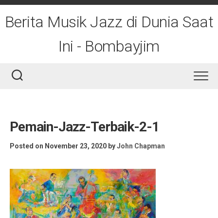
Skip
to
Berita Musik Jazz di Dunia Saat
content
Ini - Bombayjim
Pemain-Jazz-Terbaik-2-1
Posted on November 23, 2020
by
John Chapman