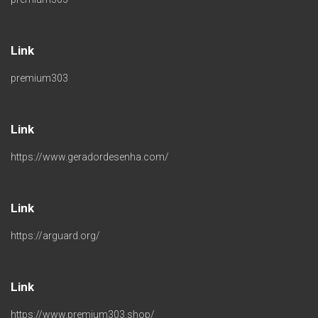
Link
premium303
Link
https://www.geradordesenha.com/
Link
https://arguard.org/
Link
https://www.premium303.shop/