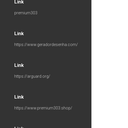
Link
premium303
Link
https://www.geradordesenha.com/
Link
https://arguard.org/
Link
https://www.premium303.shop/