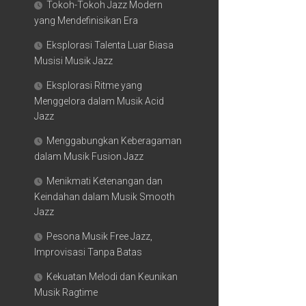
Tokoh-Tokoh Jazz Modern
yang Mendefinisikan Era
Eksplorasi Talenta Luar Biasa
Musisi Musik Jazz
Eksplorasi Ritme yang
Menggelora dalam Musik Acid
Jazz
Menggabungkan Keberagaman
dalam Musik Fusion Jazz
Menikmati Ketenangan dan
Keindahan dalam Musik Smooth
Jazz
Pesona Musik Free Jazz,
Improvisasi Tanpa Batas
Kekuatan Melodi dan Keunikan
Musik Ragtime