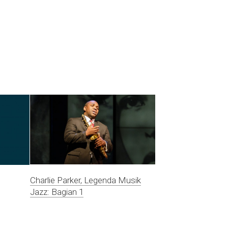
Charlie Parker, Legenda Musik
Jazz: Bagian 1