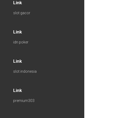
Link
slot gacor
Link
idn poker
Link
slot indonesia
Link
premium303