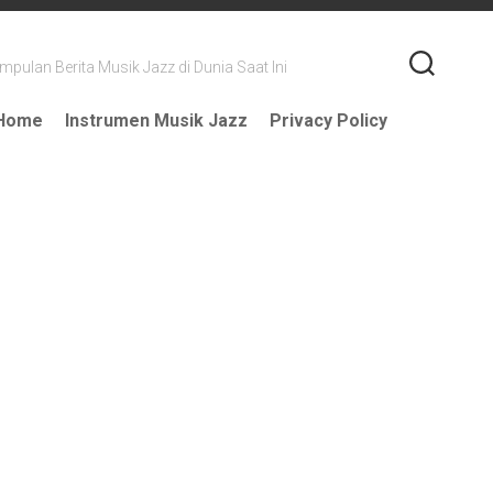
ulan Berita Musik Jazz di Dunia Saat Ini
Home
Instrumen Musik Jazz
Privacy Policy