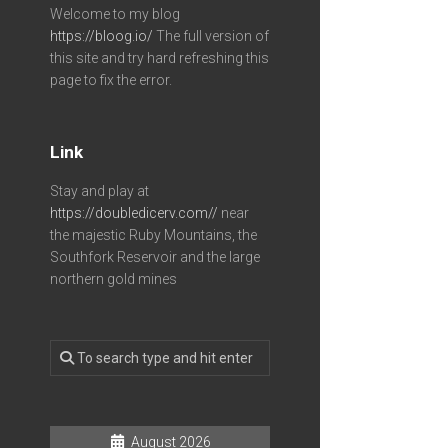
Welcome to my blog
https://bloog.io/
The full version of
this site and try hard refreshing this
page to fix the error.
Link
Stay and play at
https://doubledicerv.com//
near
the majestic Ruby Mountains, the
Southfork Reservoir and the large
northern gold mines
August 2026