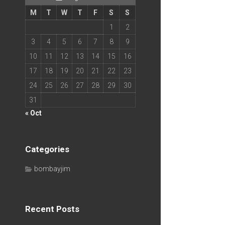
M
T
W
T
F
S
S
1
2
3
4
5
6
7
8
9
10
11
12
13
14
15
16
17
18
19
20
21
22
23
24
25
26
27
28
29
30
31
« Oct
Categories
bombayjim
Recent Posts