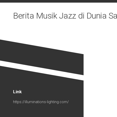
Skip
to
Berita Musik Jazz di Dunia Sa
content
Link
https://illuminations-lighting.com/